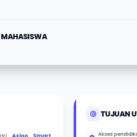
N MAHASISWA
TUJUAN 
Akses pendidika
dari
Axioo Smart